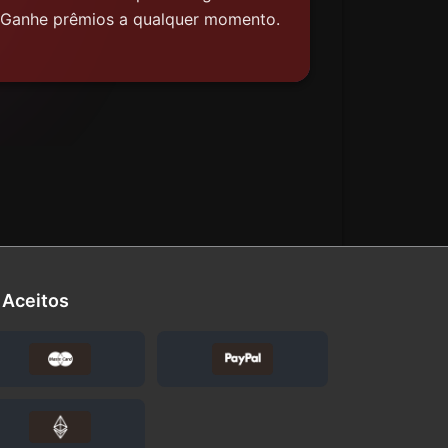
r. Ganhe prêmios a qualquer momento.
Aceitos