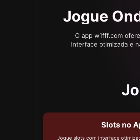
Jogue Ond
O app w1fff.com ofer
Interface otimizada e 
Jo
Slots no 
Jogue slots com interface otimiza